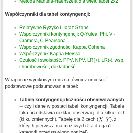
Metoda Mantela-Haenszela dla wielu tabel 2x2
Współczynniki dla tabel kontyngencji:
Relatywne Ryzyko i Iloraz Szans
Współczynniki kontyngencji: Q-Yulea, Phi, V -
Cramera, C-Pearsona
Współczynnik zgodności Kappa Cohena
Współczynnik Kappa Fleissa
Czułość i swoistość, PPV, NPV, LR(+), LR(-), wsp.
chorobowości, dokładność
W raporcie wynikowym można również umieścić
podstawowe podsumowanie tabel:
Tabelę kontyngencji liczności obserwowanych
czyli dane w postaci tabeli kontyngencji. Tabela
taka przedstawia rozkład obserwacji dla kilku cech
(kilku zmiennych). Tabelę dla 2 cech (
,
), z
których pierwsza ma możliwych
a druga
kategorii przedstawiono poniżej).