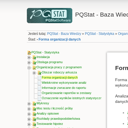
PQStat - Baza Wie
Jesteś tutaj:
PQStat - Baza Wiedzy
»
PQStat - Statystyka
»
Organ
Ślad:
Forma organizacji danych
•
PQStat - Statystyka
Instalacja
Obsługa programu
Form
Organizacja pracy z programem
Obszar roboczy arkusza
Forma organizacji danych
Forma 
Wielokrotne wykonywanie analiz
wykona
Informacje zwracane do raportu
Organizowanie raportów w zestawy
Analiz
Oznaczenie wyników istotnych statystycznie
danych
Wykresy
Moc testu i liczność próby
Analizy opisowe
Rozkłady prawdopodobieństwa
Testowanie hipotez