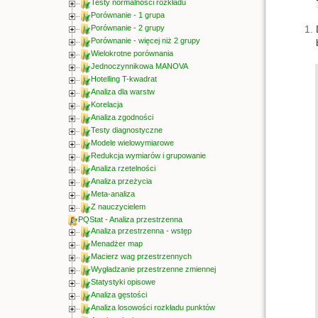
Testy normalności rozkładu
Porównanie - 1 grupa
Porównanie - 2 grupy
Porównanie - więcej niż 2 grupy
Wielokrotne porównania
Jednoczynnikowa MANOVA
Hotelling T-kwadrat
Analiza dla warstw
Korelacja
Analiza zgodności
Testy diagnostyczne
Modele wielowymiarowe
Redukcja wymiarów i grupowanie
Analiza rzetelności
Analiza przeżycia
Meta-analiza
Z nauczycielem
PQStat - Analiza przestrzenna
Analiza przestrzenna - wstęp
Menadżer map
Macierz wag przestrzennych
Wygładzanie przestrzenne zmiennej
Statystyki opisowe
Analiza gęstości
Analiza losowości rozkładu punktów