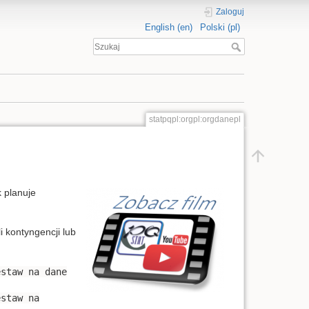
Zaloguj
English (en)
Polski (pl)
statpqpl:orgpl:orgdanepl
 planuje
 kontyngencji lub
estaw na dane
estaw na