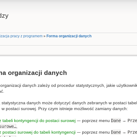
dzy
izacja pracy z programem
»
Forma organizacji danych
a organizacji danych
organizacji danych zależy od procedur statystycznych, jakie użytkownik
ć.
a statystyczna danych może dotyczyć danych zebranych w postaci tabeli
 w postaci surowej. Przy czym istnieje możliwość zamiany danych:
z tabeli kontyngencji do postaci surowej
poprzez menu
Dane
→
Prz
surowe…
,
z postaci surowej do tabeli kontyngencji
poprzez menu
Dane
→
Prz