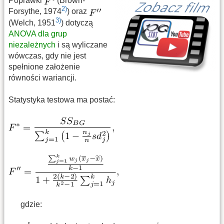
Poprawki
(Brown-
2)
Forsythe, 1974
) oraz
3)
(Welch, 1951
) dotyczą
ANOVA dla grup
niezależnych
i są wyliczane
wówczas, gdy nie jest
spełnione założenie
równości wariancji.
Statystyka testowa ma postać:
gdzie: