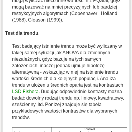
mogą wyliczać nieco inne wartości niż PQStat, gdyż
mogą bazować na mniej precyzyjnych lub bardziej
restrykcyjnych algorytmach (Copenhaver i Holland
(1988), Gleason (1999)).
Test dla trendu
.
Test badający istnienie trendu może być wyliczany w
takiej samej sytuacji jak ANOVA dla zmiennych
niezależnych, gdyż bazuje na tych samych
założeniach, inaczej jednak ujmuje hipotezę
alternatywną - wskazując w niej na istnienie trendu
wartości średnich dla kolejnych populacji. Analiza
trendu w ułożeniu średnich oparta jest na kontrastach
LSD Fishera
. Budując odpowiednie kontrasty można
badać dowolny rodzaj trendu np. liniowy, kwadratowy,
sześcienny, itd. Poniżej znajduje się tabela
przykładowych wartości kontrastów dla wybranych
trendów.