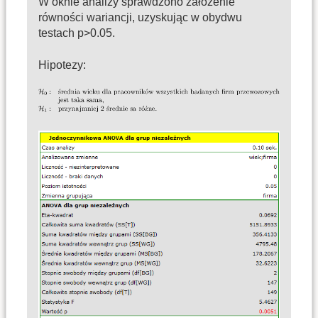
W oknie analizy sprawdzono założenie
równości wariancji, uzyskując w obydwu
testach p>0.05.
Hipotezy: