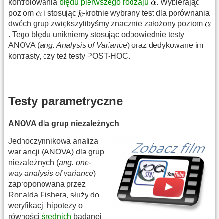
kontrolowania
błędu pierwszego rodzaju
. Wybierając
poziom
i stosując
-krotnie wybrany test dla porównania
dwóch grup zwiększylibyśmy znacznie założony poziom
. Tego błędu unikniemy stosując odpowiednie testy
ANOVA (
ang. Analysis of Variance
) oraz dedykowane im
kontrasty, czy też testy POST-HOC.
Testy parametryczne
ANOVA dla grup niezależnych
Jednoczynnikowa analiza
wariancji (ANOVA) dla grup
niezależnych (
ang. one-
way analysis of variance
)
zaproponowana przez
Ronalda Fishera, służy do
weryfikacji hipotezy o
równości
średnich
badanej