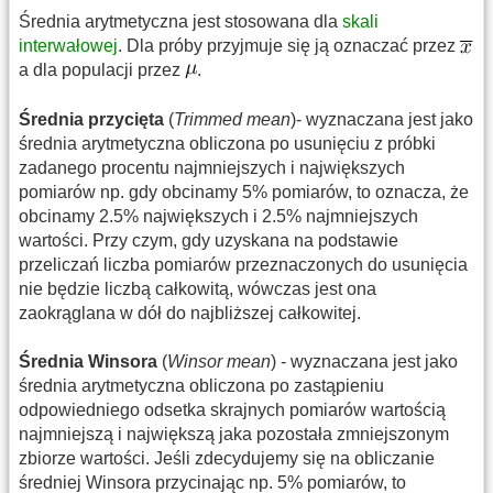
Średnia arytmetyczna jest stosowana dla
skali
interwałowej
. Dla próby przyjmuje się ją oznaczać przez
a dla populacji przez
.
Średnia przycięta
(
Trimmed mean
)- wyznaczana jest jako
średnia arytmetyczna obliczona po usunięciu z próbki
zadanego procentu najmniejszych i największych
pomiarów np. gdy obcinamy 5% pomiarów, to oznacza, że
obcinamy 2.5% największych i 2.5% najmniejszych
wartości. Przy czym, gdy uzyskana na podstawie
przeliczań liczba pomiarów przeznaczonych do usunięcia
nie będzie liczbą całkowitą, wówczas jest ona
zaokrąglana w dół do najbliższej całkowitej.
Średnia Winsora
(
Winsor mean
) - wyznaczana jest jako
średnia arytmetyczna obliczona po zastąpieniu
odpowiedniego odsetka skrajnych pomiarów wartością
najmniejszą i największą jaka pozostała zmniejszonym
zbiorze wartości. Jeśli zdecydujemy się na obliczanie
średniej Winsora przycinając np. 5% pomiarów, to