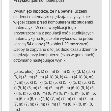
Przykład
(plik komputer.pqs)
Wysunięto hipotezę, że na pewnej uczelni
studenci matematyki spędzają statystycznie
więcej czasu przed komputerem niż studentki
matematyki. W celu weryfikacji tego
przypuszczenia z populacji osób studiujących
matematykę na tej uczelni wylosowano próbę
liczącą 54 osoby (25 kobiet i 29 mężczyzn).
Osoby te zapytano o to jak dużo czasu dziennie
spędzają przy komputerze (czas w godzinach) i
otrzymano następujące wyniki:
(czas, płeć): (2, k) (2, m) (2, m) (3, k) (3, k) (3, k)
(3, k) (3, m) (3, m) (4, k) (4, k) (4, k) (4, k) (4, m)
(4, m) (5, k) (5, k) (5, k) (5, k) (5, k) (5, k) (5, k) (5,
k) (5, k) (5, m) (5, m) (5, m) (5, m) (6, k) (6, k) (6,
k) (6, k) (6, k) (6, m) (6, m) (6, m) (6, m) (6, m) (6,
m) (6, m) (6, m) (7, k) (7, m) (7, m) (7, m) (7, m)
(7, m) (7, m) (7, m) (7, m) (7, m) (8, k) (8, m) (8,
m).}