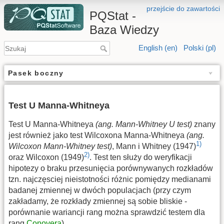
przejście do zawartości
PQStat -
Baza Wiedzy
English (en)
Polski (pl)
Pasek boczny
Test U Manna-Whitneya
Test U Manna-Whitneya
(ang. Mann-Whitney U test)
znany
jest również jako test Wilcoxona Manna-Whitneya
(ang.
1)
Wilcoxon Mann-Whitney test)
, Mann i Whitney (1947)
2)
oraz Wilcoxon (1949)
. Test ten służy do weryfikacji
hipotezy o braku przesunięcia porównywanych rozkładów
tzn. najczęsciej nieistotności różnic pomiędzy medianami
badanej zmiennej w dwóch populacjach (przy czym
zakładamy, że rozkłady zmiennej są sobie bliskie -
porównanie wariancji rang można sprawdzić testem dla
rang
Conovera
).