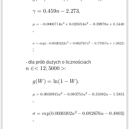
,
,
;
- dla prób dużych o licznościach
:
,
,
,