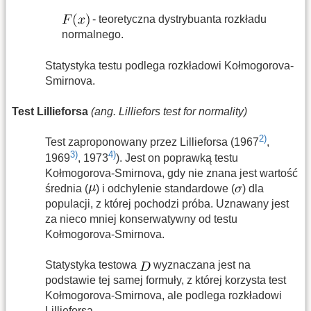
- teoretyczna dystrybuanta rozkładu
normalnego.
Statystyka testu podlega rozkładowi Kołmogorova-
Smirnova.
Test Lillieforsa
(ang. Lilliefors test for normality)
2)
Test zaproponowany przez Lillieforsa (1967
,
3)
4)
1969
, 1973
). Jest on poprawką testu
Kołmogorova-Smirnova, gdy nie znana jest wartość
średnia (
) i odchylenie standardowe (
) dla
populacji, z której pochodzi próba. Uznawany jest
za nieco mniej konserwatywny od testu
Kołmogorova-Smirnova.
Statystyka testowa
wyznaczana jest na
podstawie tej samej formuły, z której korzysta test
Kołmogorova-Smirnova, ale podlega rozkładowi
Lillieforsa.