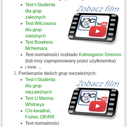
Test t-Studenta
dla grup
zależnych
Test Wilcoxona
dla grup
zależnych
Test Bowkera-
McNemara
Test normalności rozkładu
Kołmogorov-Smirnov
(lub inny zaproponowany przez użytkownika)
i inne …
Porównanie dwóch grup niezależnych:
Test t-Studenta
dla grup
niezależnych
Test U Manna-
Whitneya
Chi-kwadrat,
Fisher, OR/RR
Test normalności