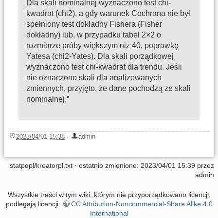
Dla skali nominalnej wyznaczono test chi-
kwadrat (chi2), a gdy warunek Cochrana nie był
spełniony test dokładny Fishera (Fisher
dokładny) lub, w przypadku tabel 2×2 o
rozmiarze próby większym niż 40, poprawkę
Yatesa (chi2-Yates). Dla skali porządkowej
wyznaczono test chi-kwadrat dla trendu. Jeśli
nie oznaczono skali dla analizowanych
zmiennych, przyjęto, że dane pochodzą ze skali
nominalnej.”
2023/04/01 15:38
·
admin
statpqpl/kreatorpl.txt
· ostatnio zmienione: 2023/04/01 15:39 przez
admin
Wszystkie treści w tym wiki, którym nie przyporządkowano licencji,
podlegają licencji:
CC Attribution-Noncommercial-Share Alike 4.0
International