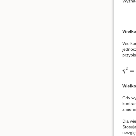
Wyznac
Wielko
Wielkoś
jednoc
przypi
Wielko
Gdy wy
kontras
zmienn
Dla wi
Stosuj
uwzglę