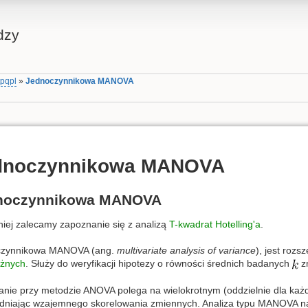
dzy
tpqpl
»
Jednoczynnikowa MANOVA
dnoczynnikowa MANOVA
noczynnikowa MANOVA
iej zalecamy zapoznanie się z analizą
T-kwadrat Hotelling'a
.
czynnikowa MANOVA (ang.
multivariate analysis of variance
), jest roz
eżnych
. Służy do weryfikacji hipotezy o równości średnich badanych
zm
anie przy metodzie ANOVA polega na wielokrotnym (oddzielnie dla każ
dniając wzajemnego skorelowania zmiennych. Analiza typu MANOVA na