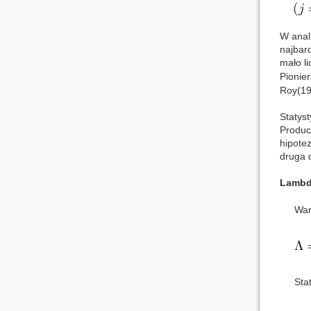
W anal
najbar
mało l
Pionier
Roy(19
Statys
Produc
hipote
druga 
Lambd
War
Sta