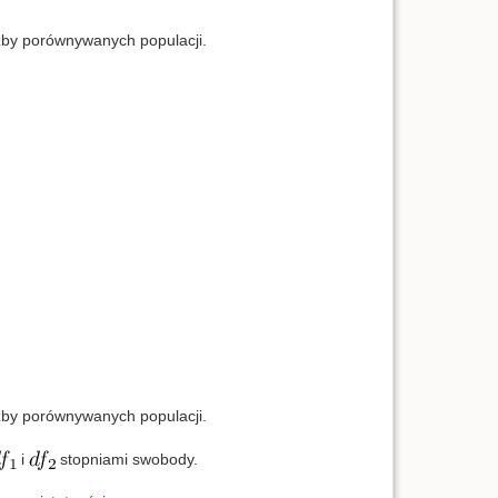
czby porównywanych populacji.
czby porównywanych populacji.
i
stopniami swobody.