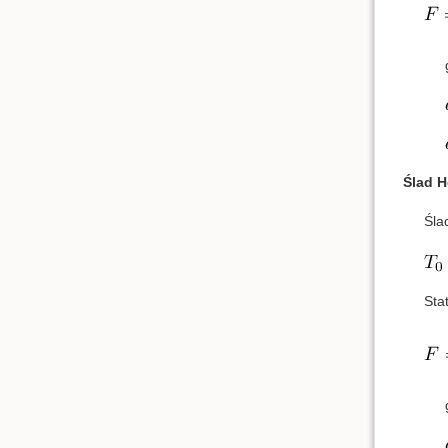
Ślad H
Śla
Sta