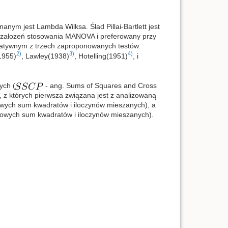
ym jest Lambda Wilksa. Ślad Pillai-Bartlett jest
 założeń stosowania MANOVA i preferowany przy
rwatywnym z trzech zaproponowanych testów.
2)
3)
4)
(1955)
, Lawley(1938)
, Hotelling(1951)
, i
ych (
- ang. Sums of Squares and Cross
, z których pierwsza związana jest z analizowaną
wych sum kwadratów i iloczynów mieszanych), a
owych sum kwadratów i iloczynów mieszanych).