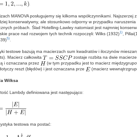
.
izach MANOVA posługujemy się kilkoma współczynnikami. Najszerzej znan
dziej konserwatywny, ale stosunkowo odporny w przypadku naruszenia
icznych próbach. Ślad Hotelling-Lawley natomiast jest najmniej konse
1)
skie prace nad rozwojem tych technik rozpoczęli: Wilks (1932)
, Pillai
5)
39)
.
tyki testowe bazują ma macierzach sum kwadratów i iloczynów mieszan
ts). Macierz całkowita
zostaje rozbita na dwie macierze
zą i oznaczana przez
(w tym przypadku jest to macierz międzygrupo
dotyczy reszt (błędów) i jest oznaczana prze
(macierz wewnątrzgrup
a Wilksa
tość Lambdy definiowana jest następująco:
tystyka testowa ma postać: