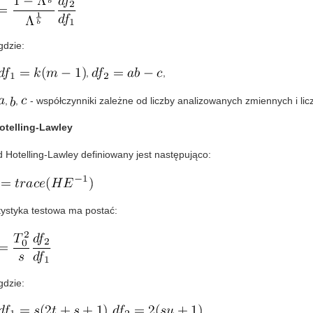
gdzie:
,
,
,
,
- współczynniki zależne od liczby analizowanych zmiennych i li
otelling-Lawley
d Hotelling-Lawley definiowany jest następująco:
tystyka testowa ma postać:
gdzie:
,
,