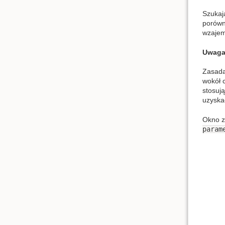
Szukaj
porów
wzajem
Uwaga
Zasada
wokół 
stosuj
uzyska
Okno z
param