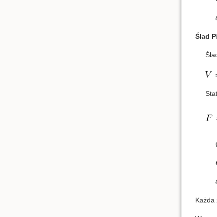
Ślad Pi
Ślad
Sta
Każda 