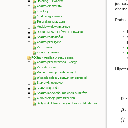
Hotelling T-kwadrat
jednoc
Analiza dla warstw
altern
Korelacja
Analiza zgodności
Podsta
Testy diagnostyczne
Modele wielowymiarowe
Redukcja wymiarów i grupowanie
Analiza rzetelności
Analiza przeżycia
Meta-analiza
Z nauczycielem
PQStat - Analiza przestrzenna
Analiza przestrzenna - wstęp
Menadżer map
Hipote
Macierz wag przestrzennych
Wygładzanie przestrzenne zmiennej
Statystyki opisowe
Analiza gęstości
Analiza losowości rozkładu punktów
gdz
Autokorelacja przestrzenna
Statystyki lokalne i wyszukiwanie klasterów