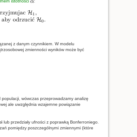
mem istotności
:
związanej z danym czynnikiem. W modelu
ątrzosobowej zmienności wyników może być
 populacji, wówczas przeprowadzamy analizę
owej ale uwzględnia wzajemne powiązanie
ci
lub przedziały ufności z poprawką Bonferroniego.
iązań pomiędzy poszczególnymi zmiennymi (które