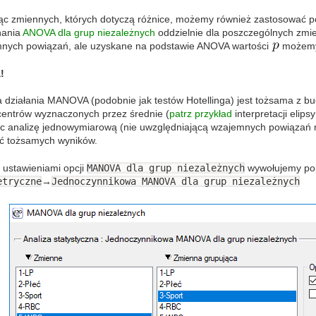
ąc zmiennych, których dotyczą różnice, możemy również zastosować
nania
ANOVA dla grup niezależnych
oddzielnie dla poszczególnych zmi
nych powiązań, ale uzyskane na podstawie ANOVA wartości
możemy
!
 działania MANOVA (podobnie jak testów Hotellinga) jest tożsama z bu
centrów wyznaczonych przez średnie (
patrz przykład
interpretacji elips
ąc analizę jednowymiarową (nie uwzględniającą wzajemnych powiązań m
ć tożsamych wyników.
 ustawieniami opcji
MANOVA dla grup niezależnych
wywołujemy po
etryczne
→
Jednoczynnikowa MANOVA dla grup niezależnych