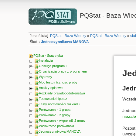
PQStat - Baza Wie
Jesteś tutaj:
PQStat - Baza Wiedzy
»
PQStat - Baza Wiedzy
»
sta
Ślad:
Jednoczynnikowa MANOVA
•
PQStat - Statystyka
Instalacja
Obsługa programu
Je
Organizacja pracy z programem
Wykresy
Moc testu i liczność próby
Jed
Analizy opisowe
Rozkłady prawdopodobieństwa
Wcześn
Testowanie hipotez
Testy normalności rozkładu
Porównanie - 1 grupa
Jedno
Porównanie - 2 grupy
niezal
Porównanie - więcej niż 2 grupy
Wielokrotne porównania
Pozost
Jednoczynnikowa MANOVA
uwzglę