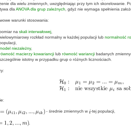
zenie dla wielu zmiennych, uwzględniając przy tym ich skorelowanie. 
atywa dla
ANOVA dla grup zależnych
, gdyż nie wymaga spełnienia założ
wowe warunki stosowania:
pomiar na
skali interwałowej
,
wielowymiarowy rozkład normalny w każdej populacji lub
normalność r
populacji,
model niezależny
,
równość macierzy kowariancji
lub
równość wariancji
badanych zmiennyc
szczególnie istotny w przypadku grup o różnych licznościach.
zy:
ie:
- średnie zmiennych w
-tej populacji,
,