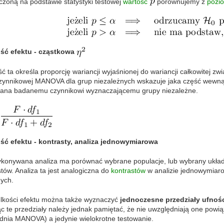
zoną na podstawie statystyki testowej
wartość
porównujemy z
pozio
ść efektu - cząstkowa
ć ta określa proporcję wariancji wyjaśnionej do wariancji całkowitej 
zynnikowej MANOVA dla grup niezależnych wskazuje jaka część wewn
sana badanemu czynnikowi wyznaczającemu grupy niezależne.
ść efektu - kontrasty, analiza jednowymiarowa
konywana analiza ma porównać wybrane populacje, lub wybrany układ
tów. Analiza ta jest analogiczna do
kontrastów
w analizie jednowymiar
ych.
elkości efektu można także wyznaczyć
jednoczesne przedziały ufnoś
ąc te przedziały należy jednak pamiętać, że nie uwzględniają one pow
dnia MANOVA) a jedynie wielokrotne testowanie.