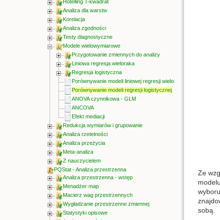
Hotelling T-kwadrat
Analiza dla warstw
Korelacja
Analiza zgodności
Testy diagnostyczne
Modele wielowymiarowe
Przygotowanie zmiennych do analizy
Liniowa regresja wieloraka
Regresja logistyczna
Porównywanie modeli liniowej regresji wielorakiej
Porównywanie modeli regresji logistycznej
ANOVA czynnikowa - GLM
ANCOVA
Efekt mediacji
Redukcja wymiarów i grupowanie
Analiza rzetelności
Analiza przeżycia
Meta-analiza
Z nauczycielem
PQStat - Analiza przestrzenna
Ze wzg
Analiza przestrzenna - wstęp
modelu 
Menadżer map
wyboru
Macierz wag przestrzennych
znajdo
Wygładzanie przestrzenne zmiennej
sobą.
Statystyki opisowe