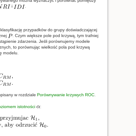
idywanego można wyznaczyć i porównać pomiędzy
i
.
 klasyfikację przypadków do grupy doświadczającej
żnej
. Czym większe pole pod krzywą, tym trafniej
tąpienie zdarzenia. Jeśli porównujemy modele
znych, to porównując wielkość pola pod krzywą
ę modelu.
opisany w rozdziale
Porównywanie krzywych ROC
.
oziomem istotności
: