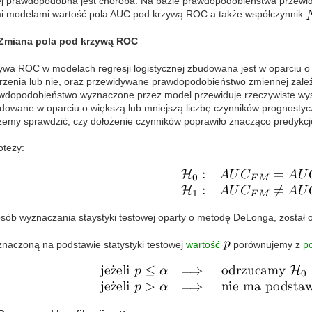
ej prawdopodobna jest choroba. Na bazie prawdopodobieństwa przew
i modelami wartość pola AUC pod krzywą ROC a także współczynnik
Zmiana pola pod krzywą ROC
ywa ROC w modelach regresji logistycznej zbudowana jest w oparciu o
rzenia lub nie, oraz przewidywane prawdopodobieństwo zmiennej zale
wdopodobieństwo wyznaczone przez model przewiduje rzeczywiste wys
dowane w oparciu o większą lub mniejszą liczbę czynników prognostyc
emy sprawdzić, czy dołożenie czynników poprawiło znacząco predykcj
otezy:
sób wyznaczania staystyki testowej oparty o metodę DeLonga, został 
naczoną na podstawie statystyki testowej
wartość
porównujemy z
p