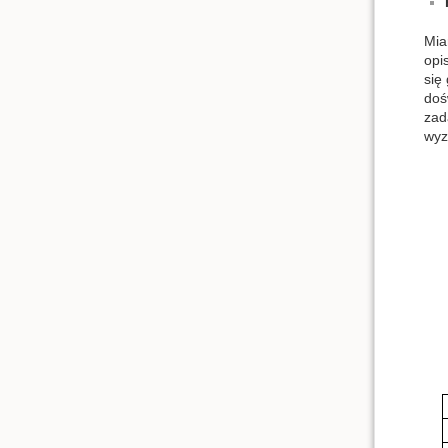
Mia
opi
się
doś
zad
wyz