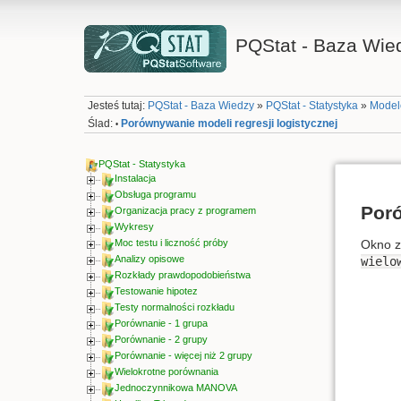
PQStat - Baza Wie
Jesteś tutaj:
PQStat - Baza Wiedzy
»
PQStat - Statystyka
»
Model
Ślad:
Porównywanie modeli regresji logistycznej
•
PQStat - Statystyka
Instalacja
Obsługa programu
Poró
Organizacja pracy z programem
Wykresy
Okno z
Moc testu i liczność próby
Analizy opisowe
wielo
Rozkłady prawdopodobieństwa
Testowanie hipotez
Testy normalności rozkładu
Porównanie - 1 grupa
Porównanie - 2 grupy
Porównanie - więcej niż 2 grupy
Wielokrotne porównania
Jednoczynnikowa MANOVA