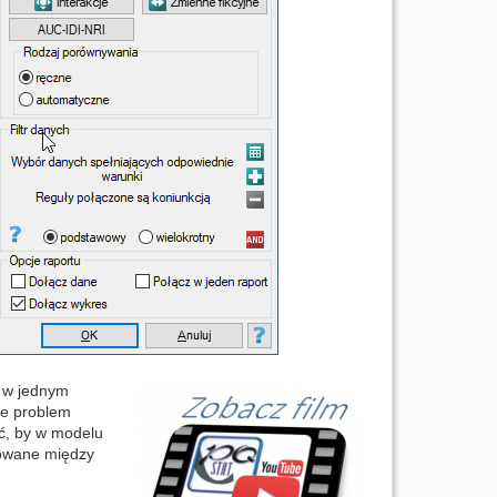
h w jednym
eje problem
ć, by w modelu
lowane między