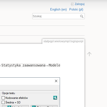
Zaloguj
English (en)
Polski (pl)
statpqpl:wielowympl:logisporpl
u
Statystyka zaawansowana
→
Modele