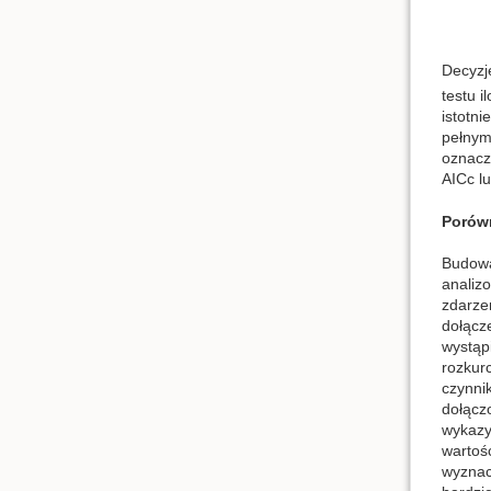
Decyzj
testu 
istotn
pełnym,
oznacz
AICc lu
Porówn
Budowa
analiz
zdarze
dołącz
wystąp
rozkur
czynni
dołącz
wykazy
wartoś
wyznac