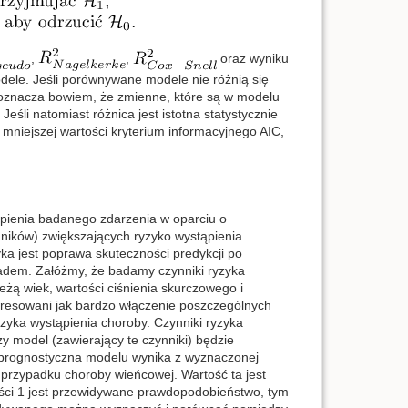
,
,
oraz wyniku
dele. Jeśli porównywane modele nie różnią się
y oznacza bowiem, że zmienne, które są w modelu
eśli natomiast różnica jest istotna statystycznie
 mniejszej wartości kryterium informacyjnego AIC,
pienia badanego zdarzenia w oparciu o
ników) zwiększających ryzyko wystąpienia
a jest poprawa skuteczności predykcji po
ładem. Załóżmy, że badamy czynniki ryzyka
żą wiek, wartości ciśnienia skurczowego i
teresowani jak bardzo włączenie poszczególnych
yka wystąpienia choroby. Czynniki ryzyka
y model (zawierający te czynniki) będzie
 prognostyczna modelu wynika z wyznaczonej
przypadku choroby wieńcowej. Wartość ta jest
ści 1 jest przewidywane prawdopodobieństwo, tym