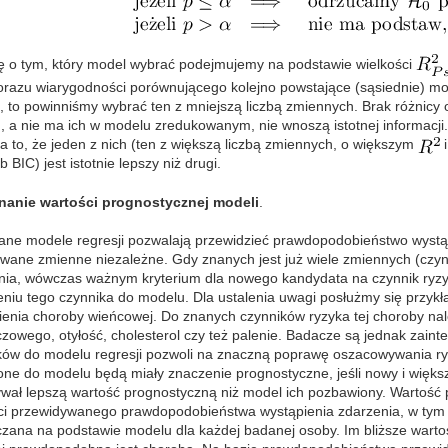
ę o tym, który model wybrać podejmujemy na podstawie wielkości
ilorazu wiarygodności porównującego kolejno powstające (sąsiednie) mo
ie, to powinniśmy wybrać ten z mniejszą liczbą zmiennych. Brak różnic
 a nie ma ich w modelu zredukowanym, nie wnoszą istotnej informacji. J
a to, że jeden z nich (ten z większą liczbą zmiennych, o większym
i
b BIC) jest istotnie lepszy niż drugi.
anie wartości prognostycznej modeli
.
ne modele regresji pozwalają przewidzieć prawdopodobieństwo wystą
owane zmienne niezależne. Gdy znanych jest już wiele zmiennych (czyn
nia, wówczas ważnym kryterium dla nowego kandydata na czynnik ryzyk
eniu tego czynnika do modelu. Dla ustalenia uwagi posłużmy się przyk
ienia choroby wieńcowej. Do znanych czynników ryzyka tej choroby nale
czowego, otyłość, cholesterol czy też palenie. Badacze są jednak zain
ków do modelu regresji pozwoli na znaczną poprawę oszacowywania ryz
one do modelu będą miały znaczenie prognostyczne, jeśli nowy i większ
wał lepszą wartość prognostyczną niż model ich pozbawiony. Wartość
ci przewidywanego prawdopodobieństwa wystąpienia zdarzenia, w tym 
zana na podstawie modelu dla każdej badanej osoby. Im bliższe warto