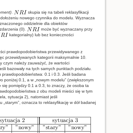
ement)
.
skupia się na tabeli reklasyfikacji
po dołożeniu nowego czynnika do modelu. Wyznacza
yznaczonego oddzielnie dla obiektów
 zdarzenia (0).
może być wyznaczany przy
kategorialny) lub bez konieczności
ości prawdopodobieństwa przewidywanego z
ęc przewidywanych kategorii maksymalnie 10.
zy czym należy zauważyć, że wartości
śli bazowały na tych samych punktach podziału.
 prawdopodobieństwa: 0.1 i 0.3. Jeśli badana
o poniżej 0.1, a w „nowym modelu” (zwiększonym
się pomiędzy 0.1 a 0.3, to znaczy, że osoba ta
 prawdopodobieństwa z obu modeli mieści się w tym
a, sytuacja 2), natomiast jeśli
„starym”, oznacza to reklasyfikację w dół badanej