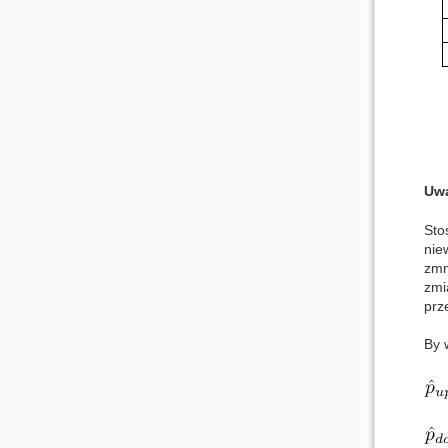
Uw
Sto
nie
zmn
zmi
prz
By 