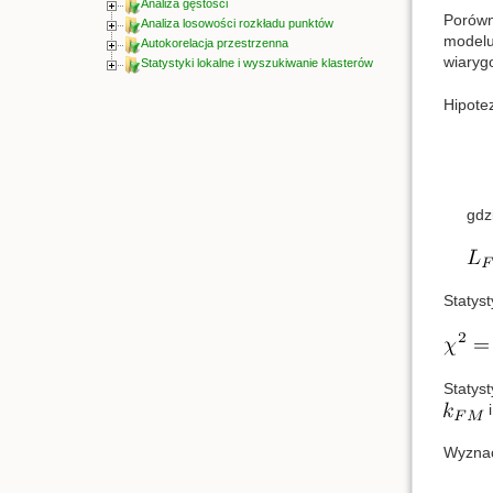
Analiza gęstości
Porówn
Analiza losowości rozkładu punktów
modelu
Autokorelacja przestrzenna
wiaryg
Statystyki lokalne i wyszukiwanie klasterów
Hipote
gdz
Statys
Statys
Wyznac