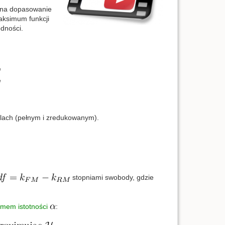
 na dopasowanie
aksimum funkcji
odności.
ach (pełnym i zredukowanym).
stopniami swobody, gdzie
mem istotności
: