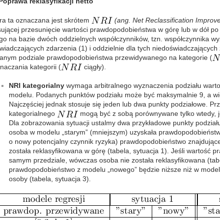
Poprawa reklasyfikacji netto
ra ta oznaczana jest skrótem
(ang. Net Reclassification Improv
sującej przesunięcie wartości prawdopodobieństwa w górę lub w dół 
 go na bazie dwóch oddzielnych współczynników, tzn. współczynnika w
wiadczających zdarzenia (1) i oddzielnie dla tych niedoświadczających
anym podziale prawdopodobieństwa przewidywanego na kategorie (
naczania kategorii (
ciągły).
NRI kategorialny
wymaga arbitralnego wyznaczenia podziału wart
modelu. Podanych punktów podziału może być maksymalnie 9, a wi
Najczęściej jednak stosuje się jeden lub dwa punkty podziałowe. Pr
kategorialnego
mogą być z sobą porównywane tylko wtedy, je
Dla zobrazowania sytuacji ustalmy dwa przykładowe punkty podziału
osoba w modelu „starym” (mniejszym) uzyskała prawdopodobieństw
o nowy potencjalny czynnik ryzyka) prawdopodobieństwo znajdujące 
została reklasyfikowana w górę (tabela, sytuacja 1). Jeśli wartość
samym przedziale, wówczas osoba nie została reklasyfikowana (tabel
prawdopodobieństwo z modelu „nowego” będzie niższe niż w modelu 
osoby (tabela, sytuacja 3).