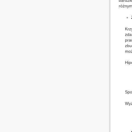
bardzi
różnym
Krz
zda
pra
zbu
moż
Hip
Spo
Wyz