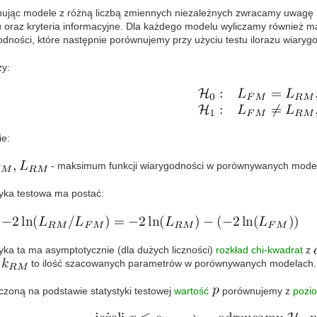
ując modele z różną liczbą zmiennych niezależnych zwracamy uwagę
 oraz kryteria informacyjne. Dla każdego modelu wyliczamy również m
odności, które następnie porównujemy przy użyciu testu ilorazu wiaryg
zy:
ie:
- maksimum funkcji wiarygodności w porównywanych model
tyka testowa ma postać:
tyka ta ma asymptotycznie (dla dużych liczności)
rozkład chi-kwadrat
z
i
to ilość szacowanych parametrów w porównywanych modelach.
zoną na podstawie statystyki testowej
wartość
porównujemy z
pozio