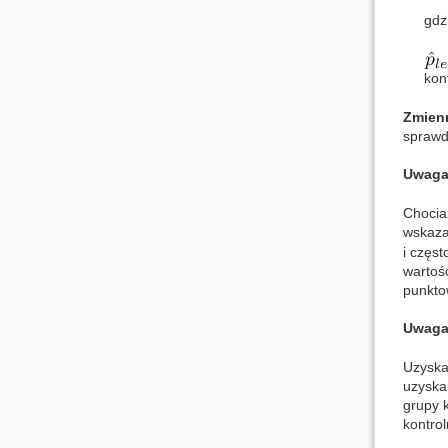
gdz
kont
Zmienn
sprawd
Uwaga
Chocia
wskaza
i częst
wartośc
punkto
Uwaga
Uzyska
uzyska
grupy 
kontrol