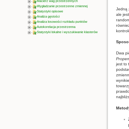
Macierz wag przestrzennych
Wygładzanie przestrzenne zmiennej
Jedną 
Statystyki opisowe
ale jes
Analiza gęstości
random
Analiza losowości rozkładu punktów
równie
Autokorelacja przestrzenna
kontro
Statystyki lokalne i wyszukiwanie klasterów
Sposo
Dwa pi
Propen
jest t
podsta
zmienn
wyniki
towarz
prawdo
najbli
Metod