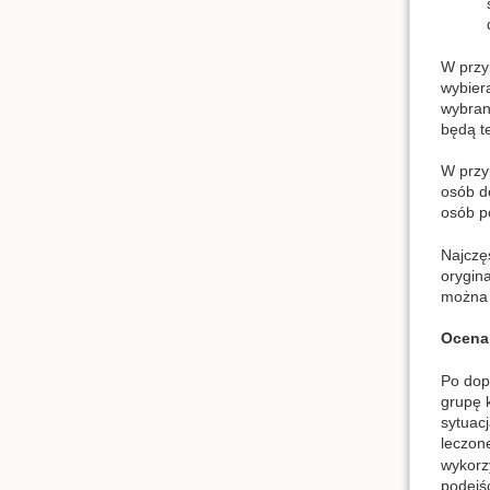
W przyp
wybier
wybran
będą t
W przyp
osób d
osób p
Najczę
orygin
można
Ocena
Po dop
grupę 
sytuacj
leczon
wykorz
podejś