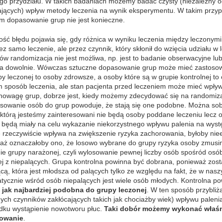
go przydziału. W takich badaniach możemy badać czysty (niezależny 
ających) wpływ metody leczenia na wynik eksperymentu. W takim przy
m dopasowanie grup nie jest konieczne.
ość błędu pojawia się, gdy różnica w wyniku leczenia między leczony
ez samo leczenie, ale przez czynnik, który skłonił do wzięcia udziału w
ów randomizacja nie jest możliwa, np. jest to badanie obserwacyjne l
ia dowolnie. Wówczas sztuczne dopasowanie grup może mieć zastosowan
py leczonej to osoby zdrowsze, a osoby które są w grupie kontrolnej t
m sposób leczenia, ale stan pacjenta przed leczeniem może mieć wpł
nowagę grup, dobrze jest, kiedy możemy zdecydować się na randomizac
osowanie osób do grup powoduje, że stają się one podobne. Można sob
 którą jesteśmy zainteresowani nie będą osoby poddane leczeniu lecz o
y będą miały na celu wykazanie niekorzystnego wpływu palenia na wys
e rzeczywiście wpływa na zwiększenie ryzyka zachorowania, byłoby ni
aż oznaczałoby ono, że losowo wybrane do grupy ryzyka osoby zmusimy 
ie grupy narażonej, czyli wylosowanie pewnej liczby osób spośród osób
ej z niepalących. Grupa kontrolna powinna być dobrana, ponieważ zo
cą, która jest młodsza od palących tylko ze względu na fakt, że w nasz
tycznie wśród osób niepalących jest wiele osób młodych. Kontrolna po
a
jak najbardziej podobna do grupy leczonej
. W ten sposób przybli
ych czynników zakłócających takich jak chociażby wiek) wpływu palenia
dku wystąpienie nowotworu płuc.
Taki dobór możemy wykonać właśn
owanie
.