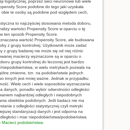
 logistycznej, poprzez sieci neuronowe lub wiele
ropensity Score podobne do tego jaki uzyskała
ż obie te osoby są podobne pod względem cech,
istyczna to najczęściej stosowana metoda doboru,
lizy wartości Propensity Score w oparciu o tę
w ten sposób Propensity Score.
 wyznaczana wartość Propensity Score, ale budowana
soby z grupy kontrolnej. Użytkownik może zadać
z grupy badanej nie może się od niej różnic
budowanej macierzy wyznaczone są w oparciu o
oru grupy kontrolnej do leczonej jest bardzo
/niepodobieństwa, w wielu metrykach pozwala na
ólne zmienne, tzn. na podobieństwie jednych
o innych jest mniej ważne. Jednak w przypadku
żność. Wiele cech i wiele soposobów wyznaczania
a danych, ponadto wybór odwrotności odległości
aniem najbardziej odległych i niepodobnych
nia obiektów podobnych. Jeśli badacz nie ma
anie z odległości statystycznej czyli metryki
ejszej standaryzacji danych i jest odporna na
dległości i miar niepodobieństwa/podobieństwa
e
Macierz podobieństwa
.