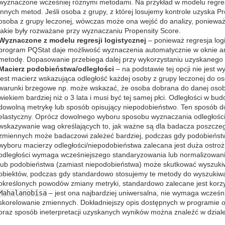
wyznaczone wcześniej różnymi metodami. Na przykład w modelu regresji
innych metod. Jeśli osoba z grupy, z której losujemy kontrole uzyska P
osoba z grupy leczonej, wówczas może ona wejść do analizy, poniewa
jakie były rozważane przy wyznaczaniu Propensity Score.
Wyznaczone z modelu regresji logistycznej
– ponieważ regresja log
program PQStat daje możliwość wyznaczenia automatycznie w oknie ana
metodę. Dopasowanie przebiega dalej przy wykorzystaniu uzyskanego 
Macierz podobieństwa/odległości
– na podstawie tej opcji nie jest
jest macierz wskazująca odległość każdej osoby z grupy leczonej do o
warunki brzegowe np. może wskazać, że osoba dobrana do danej osoby 
wiekiem bardziej niż o 3 lata i musi być tej samej płci. Odległości w 
dowolną metrykę lub sposób opisujący niepodobieństwo. Ten sposób dob
elastyczny. Oprócz dowolnego wyboru sposobu wyznaczania odległości
wskazywanie wag określających to, jak ważne są dla badacza poszczeg
zmiennych może badaczowi zależeć bardziej, podczas gdy podobieństw
wyboru macierzy odległości/niepodobieństwa zalecana jest duża ostro
odległości wymaga wcześniejszego standaryzowania lub normalizowani
lub podobieństwa (zamiast niepodobieństwa) może skutkować wyszukiw
obiektów, podczas gdy standardowo stosujemy te metody do wyszukiwa
określonych powodów zmiany metryki, standardowo zalecane jest korzyst
Mahalanobisa
– jest ona najbardziej uniwersalna, nie wymaga wcześni
skorelowanie zmiennych. Dokładniejszy opis dostępnych w programie o
oraz sposób ineterpretacji uzyskanych wyników można znaleźć w dzial