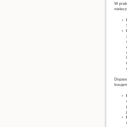
W prak
nielec
Dopaso
losuje