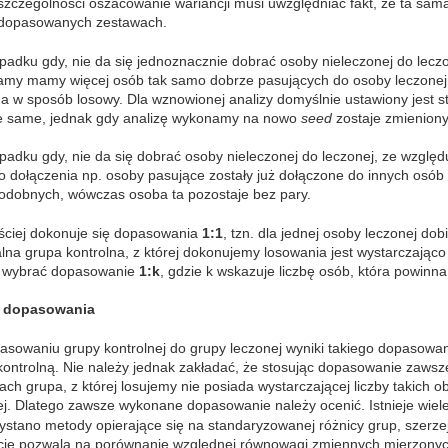
szczególności oszacowanie wariancji musi uwzględniać fakt, że ta sa
dopasowanych zestawach.
adku gdy, nie da się jednoznacznie dobrać osoby nieleczonej do leczon
amy mamy więcej osób tak samo dobrze pasujących do osoby leczonej,
a w sposób losowy. Dla wznowionej analizy domyślnie ustawiony jest s
e same, jednak gdy analizę wykonamy na nowo
seed
zostaje zmieniony
adku gdy, nie da się dobrać osoby nieleczonej do leczonej, ze względu
o dołączenia np. osoby pasujące zostały już dołączone do innych osób 
odobnych, wówczas osoba ta pozostaje bez pary.
ściej dokonuje się dopasowania
1:1
, tzn. dla jednej osoby leczonej dob
alna grupa kontrolna, z której dokonujemy losowania jest wystarczając
 wybrać dopasowanie
1:k
, gdzie k wskazuje liczbę osób, która powin
 dopasowania
asowaniu grupy kontrolnej do grupy leczonej wyniki takiego dopasowa
kontrolną. Nie należy jednak zakładać, że stosując dopasowanie zawsz
ach grupa, z której losujemy nie posiada wystarczającej liczby takich 
ej. Dlatego zawsze wykonane dopasowanie należy ocenić. Istnieje wi
ystano metody opierające się na standaryzowanej różnicy grup, szerze
cie pozwala na porównanie względnej równowagi zmiennych mierzonych