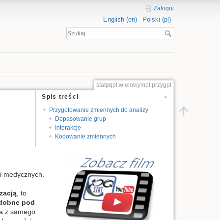
Zaloguj
English (en)
Polski (pl)
statpqpl:wielowympl:przygpl
Spis treści
Przygotowanie zmiennych do analizy
Dopasowanie grup
Interakcje
Kodowanie zmiennych
ji medycznych.
zacją
, to
dobne pod
ka z samego