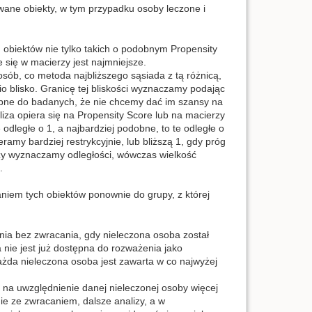
ywane obiekty, w tym przypadku osoby leczone i
biektów nie tylko takich o podobnym Propensity
 się w macierzy jest najmniejsze.
osób, co metoda najbliższego sąsiada z tą różnicą,
 blisko. Granicę tej bliskości wyznaczamy podając
dobne do badanych, że nie chcemy dać im szansy na
za opiera się na Propensity Score lub na macierzy
odległe o 1, a najbardziej podobne, to te odległe o
amy bardziej restrykcyjnie, lub bliższą 1, gdy próg
zy wyznaczamy odległości, wówczas wielkość
.
em tych obiektów ponownie do grupy, z której
a bez zwracania, gdy nieleczona osoba został
nie jest już dostępna do rozważenia jako
ażda nieleczona osoba jest zawarta w co najwyżej
a uwzględnienie danej nieleczonej osoby więcej
e ze zwracaniem, dalsze analizy, a w