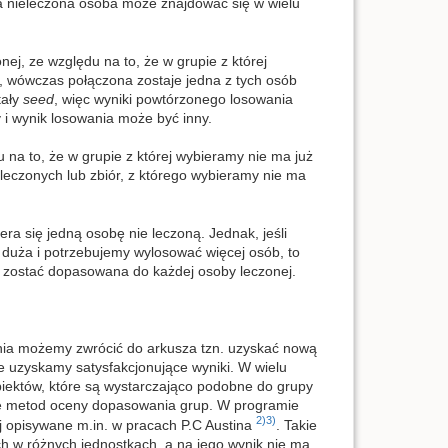
ma nieleczona osoba może znajdować się w wielu
ej, ze względu na to, że w grupie z której
 wówczas połączona zostaje jedna z tych osób
tały
seed
, więc wyniki powtórzonego losowania
 i wynik losowania może być inny.
 na to, że w grupie z której wybieramy nie ma już
leczonych lub zbiór, z którego wybieramy nie ma
iera się jedną osobę nie leczoną. Jednak, jeśli
o duża i potrzebujemy wylosować więcej osób, to
na zostać dopasowana do każdej osoby leczonej.
nia możemy zwrócić do arkusza tzn. uzyskać nową
e uzyskamy satysfakcjonujące wyniki. W wielu
obiektów, które są wystarczająco podobne do grupy
ele metod oceny dopasowania grup. W programie
2)
3)
j opisywane m.in. w pracach P.C Austina
. Takie
 w różnych jednostkach, a na jego wynik nie ma