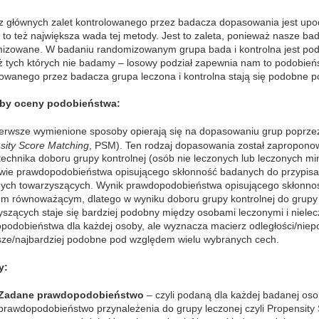
z głównych zalet kontrolowanego przez badacza dopasowania jest upodo
t to też największa wada tej metody. Jest to zaleta, ponieważ nasze b
izowane. W badaniu randomizowanym grupa bada i kontrolna jest po
ż tych których nie badamy – losowy podział zapewnia nam to podobie
lowanego przez badacza grupa leczona i kontrolna stają się podobne 
by oceny podobieństwa:
erwsze wymienione sposoby opierają się na dopasowaniu grup poprz
sity Score Matching
, PSM). Ten rodzaj dopasowania został zapropon
o technika doboru grupy kontrolnej (osób nie leczonych lub leczonych m
wie prawdopodobieństwa opisującego skłonność badanych do przypisa
ych towarzyszących. Wynik prawdopodobieństwa opisującego skłonnoś
em równoważącym, dlatego w wyniku doboru grupy kontrolnej do grupy
yszących staje się bardziej podobny między osobami leczonymi i niele
podobieństwa dla każdej osoby, ale wyznacza macierz odległości/niep
ższe/najbardziej podobne pod względem wielu wybranych cech.
y:
Zadane prawdopodobieństwo
– czyli podaną dla każdej badanej osob
prawdopodobieństwo przynależenia do grupy leczonej czyli Propensit