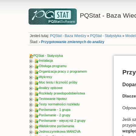
PQStat - Baza Wie
Jesteś tutaj:
PQStat - Baza Wiedzy
»
PQStat - Statystyka
»
Model
Ślad:
Przygotowanie zmiennych do analizy
•
PQStat - Statystyka
Instalacja
Obsługa programu
Przy
Organizacja pracy z programem
Wykresy
Moc testu i liczność próby
Dopas
Analizy opisowe
Rozkłady prawdopodobieństwa
Dlacz
Testowanie hipotez
Testy normalności rozkładu
Odpowi
Porównanie - 1 grupa
Porównanie - 2 grupy
Jeśli 
Porównanie - więcej niż 2 grupy
przypi
Wielokrotne porównania
wzglę
Jednoczynnikowa MANOVA