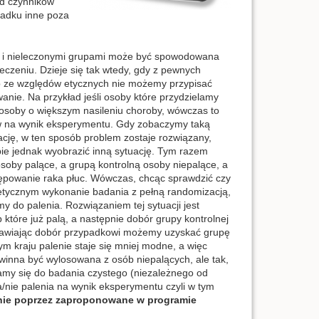
od czynników
padku inne poza
mi i nieleczonymi grupami może być spowodowana
 leczeniu. Dzieje się tak wtedy, gdy z pewnych
ub ze względów etycznych nie możemy przypisać
ie. Na przykład jeśli osoby które przydzielamy
o osoby o większym nasileniu choroby, wówczas to
yw na wynik eksperymentu. Gdy zobaczymy taką
ję, w ten sposób problem zostaje rozwiązany,
ie jednak wyobrazić inną sytuację. Tym razem
soby palące, a grupą kontrolną osoby niepalące, a
tępowanie raka płuc. Wówczas, chcąc sprawdzić czy
eetycznym wykonanie badania z pełną randomizacją,
do palenia. Rozwiązaniem tej sytuacji jest
 które już palą, a następnie dobór grupy kontrolnej
stawiając dobór przypadkowi możemy uzyskać grupę
ym kraju palenie staje się mniej modne, a więc
winna być wylosowana z osób niepalących, ale tak,
żamy się do badania czystego (niezależnego od
/nie palenia na wynik eksperymentu czyli w tym
ie poprzez zaproponowane w programie