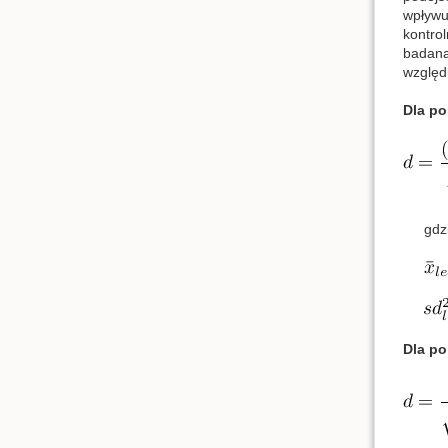
wpływu
kontro
badaną 
względ
Dla po
gdz
Dla p