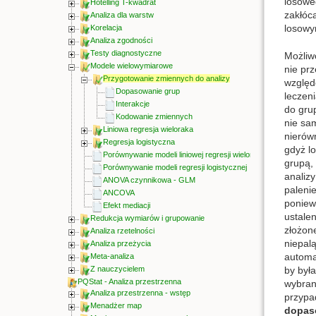
losowe
Hotelling T-kwadrat
zakłóc
Analiza dla warstw
losowy
Korelacja
Analiza zgodności
Testy diagnostyczne
Możliw
Modele wielowymiarowe
nie prz
Przygotowanie zmiennych do analizy
względ
Dopasowanie grup
leczen
Interakcje
do gru
Kodowanie zmiennych
nie sa
Liniowa regresja wieloraka
nierów
Regresja logistyczna
gdyż l
Porównywanie modeli liniowej regresji wielorakiej
grupą,
Porównywanie modeli regresji logistycznej
analiz
ANOVA czynnikowa - GLM
paleni
ANCOVA
poniew
Efekt mediacji
ustalen
Redukcja wymiarów i grupowanie
złożon
Analiza rzetelności
niepalą
Analiza przeżycia
automa
Meta-analiza
by był
Z nauczycielem
PQStat - Analiza przestrzenna
wybran
Analiza przestrzenna - wstęp
przypa
Menadżer map
dopas