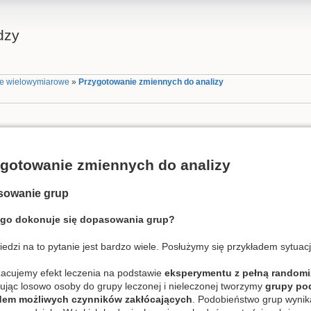
dzy
e wielowymiarowe
»
Przygotowanie zmiennych do analizy
gotowanie zmiennych do analizy
owanie grup
ego dokonuje się dopasowania grup?
edzi na to pytanie jest bardzo wiele. Posłużymy się przykładem sytuac
szacujemy efekt leczenia na podstawie
eksperymentu z pełną randomi
sując losowo osoby do grupy leczonej i nieleczonej tworzymy
grupy po
dem możliwych czynników zakłócających
. Podobieństwo grup wyni