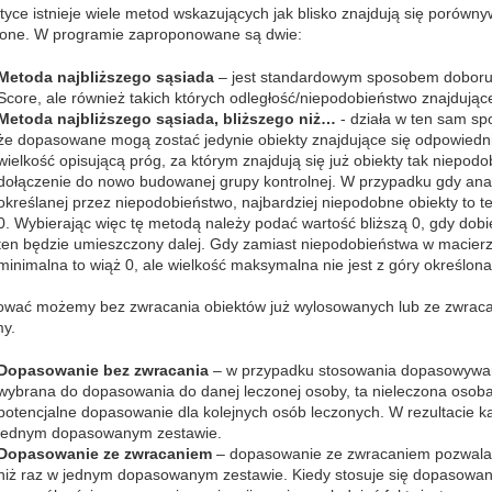
tyce istnieje wiele metod wskazujących jak blisko znajdują się porówn
zone. W programie zaproponowane są dwie:
Metoda najbliższego sąsiada
– jest standardowym sposobem doboru o
Score, ale również takich których odległość/niepodobieństwo znajdujące
Metoda najbliższego sąsiada, bliższego niż…
- działa w ten sam sp
że dopasowane mogą zostać jedynie obiekty znajdujące się odpowiednio
wielkość opisującą próg, za którym znajdują się już obiekty tak niepo
dołączenie do nowo budowanej grupy kontrolnej. W przypadku gdy anali
określanej przez niepodobieństwo, najbardziej niepodobne obiekty to te 
0. Wybierając więc tę metodą należy podać wartość bliższą 0, gdy dobier
ten będzie umieszczony dalej. Gdy zamiast niepodobieństwa w macier
minimalna to wiąż 0, ale wielkość maksymalna nie jest z góry określona
wać możemy bez zwracania obiektów już wylosowanych lub ze zwracani
my.
Dopasowanie bez zwracania
– w przypadku stosowania dopasowywani
wybrana do dopasowania do danej leczonej osoby, ta nieleczona osoba 
potencjalne dopasowanie dla kolejnych osób leczonych. W rezultacie k
jednym dopasowanym zestawie.
Dopasowanie ze zwracaniem
– dopasowanie ze zwracaniem pozwala n
niż raz w jednym dopasowanym zestawie. Kiedy stosuje się dopasowani