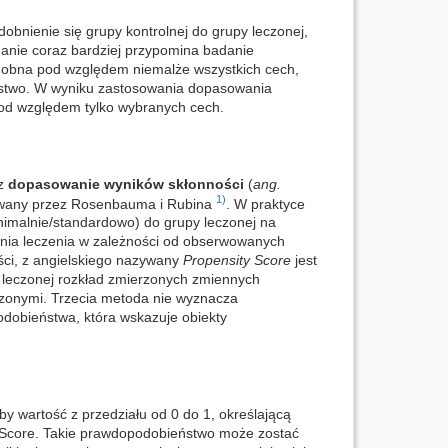
bnienie się grupy kontrolnej do grupy leczonej,
adanie coraz bardziej przypomina badanie
dobna pod względem niemalże wszystkich cech,
ństwo. W wyniku zastosowania dopasowania
pod względem tylko wybranych cech.
ez
dopasowanie wyników skłonności
(
ang.
1)
owany przez Rosenbauma i Rubina
. W praktyce
inimalnie/standardowo) do grupy leczonej na
nia leczenia w zależności od obserwowanych
ci, z angielskiego nazywany
Propensity Score
jest
 leczonej rozkład zmierzonych zmiennych
czonymi. Trzecia metoda nie wyznacza
odobieństwa, która wskazuje obiekty
y wartość z przedziału od 0 do 1, określającą
y Score. Takie prawdopodobieństwo może zostać