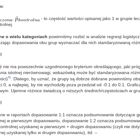
ie:
,
- to częstość wartości opisanej jako 1 w grupie lec
rolnej.
e o wielu kategoriach
powinniśmy rozbić w analizie regresji logistyc
zając dopasowania obu grup wyznaczać dla nich standaryzowaną różni
!
ż nie ma powszechnie uzgodnionego kryterium określającego, jaki pr
nia istotnej nierównowagi, wskazówką może być standaryzowana różnic
4)
ości)
. Dlatego, by uznać, że grupy są dobrze dobrane powinniśmy ob
i 0, a najlepiej, by nie wychodziły poza przedział od -0.1 do 0.1. Graf
wym. Ujemne różnice świadczą o niższych średnich/częstościach w grupi
!
ne w raportach dopasowanie 1:1 oznacza podsumowanie dotyczące grup
nej w pierwszym dopasowaniu, dopasowanie 1:2 oznacza podsumowanie
kontrolnej uzyskanej w pierwszym + drugim dopasowaniu (czyli nie doty
nej uzyskanej tylko w drugim dopasowaniu), itd. –