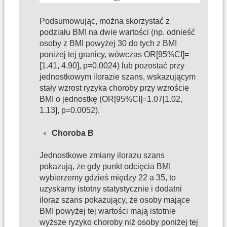
Podsumowując, można skorzystać z
podziału BMI na dwie wartości (np. odnieść
osoby z BMI powyżej 30 do tych z BMI
poniżej tej granicy, wówczas OR[95%CI]=
[1.41, 4.90], p=0.0024) lub pozostać przy
jednostkowym ilorazie szans, wskazującym
stały wzrost ryzyka choroby przy wzroście
BMI o jednostkę (OR[95%CI]=1.07[1.02,
1.13], p=0.0052).
Choroba B
Jednostkowe zmiany ilorazu szans
pokazują, że gdy punkt odcięcia BMI
wybierzemy gdzieś między 22 a 35, to
uzyskamy istotny statystycznie i dodatni
iloraz szans pokazujący, że osoby mające
BMI powyżej tej wartości mają istotnie
wyższe ryzyko choroby niż osoby poniżej tej