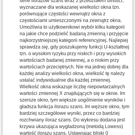
serie ilorazów szans wraz z przedziałem ufności,
wyznaczane dla wskazanej wielkości okna tzn.
porównujące częstości wewnątrz okna z
częstościami umieszczonymi na zewnątrz okna.
Umożliwia to użytkownikowi wybór kilku kategorii
na jakie chce podzielić badaną zmienną i przyjęcie
najkorzystniejszej kategorii referencyjnej. Najlepiej
sprawdza się, gdy poszukujemy funkcji U-kształtnej
tzn. o wysokim ryzyku przy niskich i przy wysokich
wartościach badanej zmiennej, a o niskim przy
wartościach przeciętnych. Nie ma jednej dobrej dla
każdej analizy wielkości okna, wielkość tę należy
ustalać indywidualnie dla każdej zmiennej.
Wielkość okna wskazuje liczbę niepowtarzalnych
wartości zmiennej X znajdujących się w oknie. Im
szersze okno, tym większe uogólnienie wyników i
gładsza funkcja ilorazu szans. Im węższe okno, tym
bardziej szczegółowe wyniki, przez co bardziej
rozchwiany iloraz szans. Do wykresu dodana jest
krzywa ukazująca wygładzoną (metodą Lowess)
wartość ilorazu szans. Ustawiając bliski 0