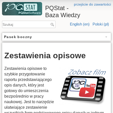
przejście do zawartości
PQStat -
Baza Wiedzy
English (en)
Polski (pl)
Pasek boczny
Zestawienia opisowe
Zestawienia opisowe to
szybkie przygotowanie
raportu przedstawiającego
opis danych, który jest
gotowy do umieszczenia
bezpośrednio w pracy
naukowej. Jest to narzędzie
ułatwiające zestawienie
wszystkich form podstawowego opisu danych w jednym