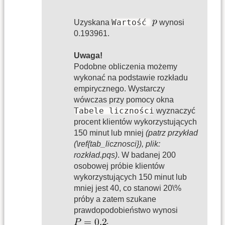
Wartość
Uzyskana
wynosi
0.193961.
Uwaga!
Podobne obliczenia możemy
wykonać na podstawie rozkładu
empirycznego. Wystarczy
wówczas przy pomocy okna
Tabele liczności
wyznaczyć
procent klientów wykorzystujących
150 minut lub mniej
(patrz przykład
(\ref{tab_licznosci}), plik:
rozkład.pqs)
. W badanej 200
osobowej próbie klientów
wykorzystujących 150 minut lub
mniej jest 40, co stanowi 20\%
próby a zatem szukane
prawdopodobieństwo wynosi
.