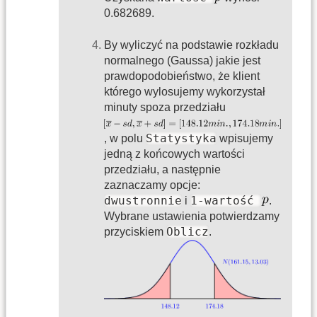
0.682689.
By wyliczyć na podstawie rozkładu
normalnego (Gaussa) jakie jest
prawdopodobieństwo, że klient
którego wylosujemy wykorzystał
minuty spoza przedziału
Statystyka
, w polu
wpisujemy
jedną z końcowych wartości
przedziału, a następnie
zaznaczamy opcje:
dwustronnie
1-wartość
i
.
Wybrane ustawienia potwierdzamy
Oblicz
przyciskiem
.