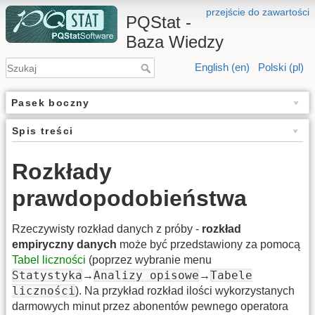
przejście do zawartości
PQStat -
Baza Wiedzy
English (en)
Polski (pl)
Pasek boczny
Spis treści
Rozkłady
prawdopodobieństwa
Rzeczywisty rozkład danych z próby -
rozkład
empiryczny danych
może być przedstawiony za pomocą
Tabel liczności
(poprzez wybranie menu
Statystyka
Analizy opisowe
Tabele
→
→
liczności
). Na przykład rozkład ilości wykorzystanych
darmowych minut przez abonentów pewnego operatora