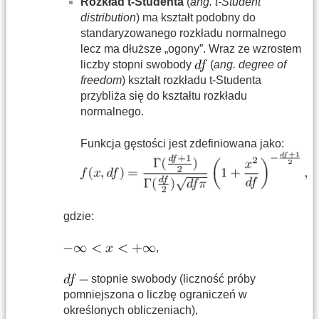
Rozkład t-Studenta
(
ang. t-Student
distribution
) ma kształt podobny do
standaryzowanego rozkładu normalnego
lecz ma dłuższe „ogony”. Wraz ze wzrostem
liczby stopni swobody
(
ang. degree of
freedom
) kształt rozkładu t-Studenta
przybliża się do kształtu rozkładu
normalnego.
Funkcja gęstości jest zdefiniowana jako:
gdzie:
,
stopnie swobody (liczność próby
pomniejszona o liczbę ograniczeń w
określonych obliczeniach),