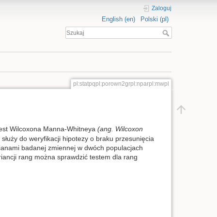
Zaloguj
English (en)
Polski (pl)
pl:statpqpl:porown2grpl:nparpl:mwpl
 test Wilcoxona Manna-Whitneya
(ang. Wilcoxon
n służy do weryfikacji hipotezy o braku przesunięcia
dianami badanej zmiennej w dwóch populacjach
riancji rang można sprawdzić testem dla rang