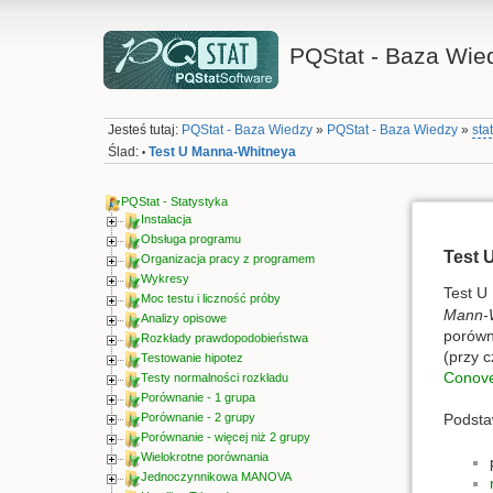
PQStat - Baza Wie
Jesteś tutaj:
PQStat - Baza Wiedzy
»
PQStat - Baza Wiedzy
»
sta
Ślad:
Test U Manna-Whitneya
•
PQStat - Statystyka
Instalacja
Obsługa programu
Test 
Organizacja pracy z programem
Wykresy
Test U
Moc testu i liczność próby
Mann-W
Analizy opisowe
porówn
Rozkłady prawdopodobieństwa
(przy 
Testowanie hipotez
Conov
Testy normalności rozkładu
Porównanie - 1 grupa
Porównanie - 2 grupy
Podsta
Porównanie - więcej niż 2 grupy
Wielokrotne porównania
Jednoczynnikowa MANOVA