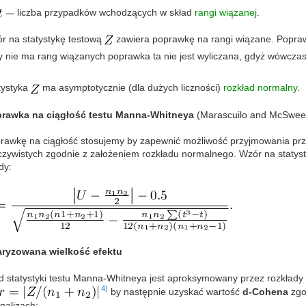
liczba przypadków wchodzących w skład
rangi wiązanej
.
r na statystykę testową
zawiera poprawkę na rangi wiązane. Popraw
y nie ma rang wiązanych poprawka ta nie jest wyliczana, gdyż wówcza
tystyka
ma asymptotycznie (dla dużych liczności)
rozkład normalny
.
rawka na ciągłość testu Manna-Whitneya
(Marascuilo and McSwee
rawkę na ciągłość stosujemy by zapewnić możliwość przyjmowania przez
czywistych zgodnie z założeniem rozkładu normalnego. Wzór na statyst
dy:
ryzowana wielkość efektu
d statystyki testu Manna-Whitneya jest aproksymowany przez rozkłady 
4)
by następnie uzyskać wartość
d-Cohena
zgo
nalizach: