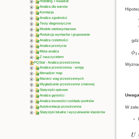
Hotelling T-kwadrat
Analiza dla warstw
Hipote
Korelacja
Analiza zgodności
Testy diagnostyczne
Modele wielowymiarowe
Redukcja wymiarów i grupowanie
gdz
Analiza rzetelności
Analiza przeżycia
Meta-analiza
Z nauczycielem
PQStat - Analiza przestrzenna
Wyznac
Analiza przestrzenna - wstęp
Menadżer map
Macierz wag przestrzennych
Wygładzanie przestrzenne zmiennej
Statystyki opisowe
Uwaga
Analiza gęstości
Analiza losowości rozkładu punktów
W zależ
Autokorelacja przestrzenna
Statystyki lokalne i wyszukiwanie klasterów