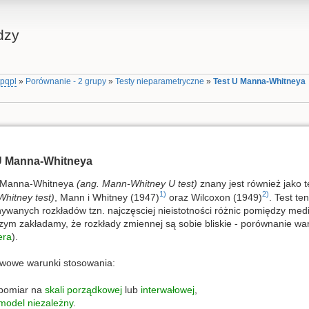
dzy
tpqpl
»
Porównanie - 2 grupy
»
Testy nieparametryczne
»
Test U Manna-Whitneya
U Manna-Whitneya
 Manna-Whitneya
(ang. Mann-Whitney U test)
znany jest również jako
1)
2)
hitney test)
, Mann i Whitney (1947)
oraz Wilcoxon (1949)
. Test te
ywanych rozkładów tzn. najczęsciej nieistotności różnic pomiędzy me
czym zakładamy, że rozkłady zmiennej są sobie bliskie - porównanie wa
era
).
wowe warunki stosowania:
pomiar na
skali porządkowej
lub
interwałowej
,
model niezależny
.