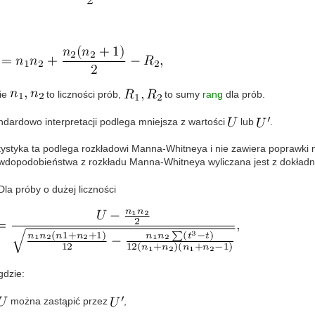
ie
to liczności prób,
to sumy
rang
dla prób.
ndardowo interpretacji podlega mniejsza z wartości
lub
.
tystyka ta podlega rozkładowi Manna-Whitneya i nie zawiera poprawki
wdopodobieństwa z rozkładu Manna-Whitneya wyliczana jest z dokładno
Dla próby o dużej liczności
gdzie:
można zastąpić przez
,