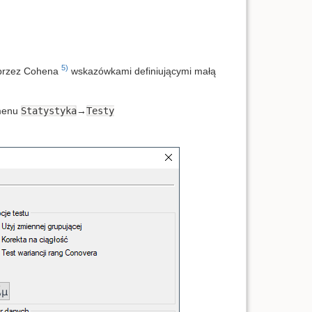
5)
i przez Cohena
wskazówkami definiującymi małą
menu
Statystyka
→
Testy