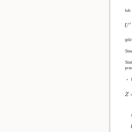
lub
gdz
Sta
Sta
pra