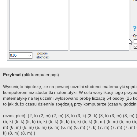
Przykład
(plik komputer.pqs)
Wysunięto hipotezę, że na pewnej uczelni studenci matematyki spędz
komputerem niż studentki matematyki. W celu weryfikacji tego przypu
matematykę na tej uczelni wylosowano próbę liczącą 54 osoby (25 ko
to jak dużo czasu dziennie spędzają przy komputerze (czas w godzin
(czas, płeć): (2, k) (2, m) (2, m) (3, k) (3, k) (3, k) (3, k) (3, m) (3, m) (
(5, k) (5, k) (5, k) (5, k) (5, k) (5, k) (5, k) (5, k) (5, m) (5, m) (5, m) (5
m) (6, m) (6, m) (6, m) (6, m) (6, m) (6, m) (7, k) (7, m) (7, m) (7, m) 
k) (8, m) (8, m).}