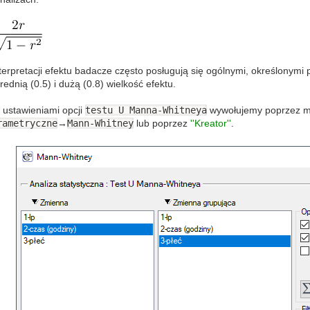
nterpretacji efektu badacze często posługują się ogólnymi, określonym
średnią (0.5) i dużą (0.8) wielkość efektu.
 ustawieniami opcji
testu U Manna-Whitneya
wywołujemy poprzez 
rametryczne
→
Mann-Whitney
lub poprzez
''Kreator''
.