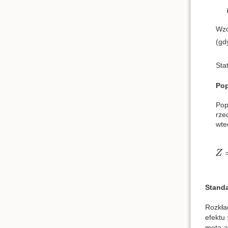
Wzó
(gd
Sta
Pop
Pop
rze
wte
Standa
Rozkła
efektu
meta-a