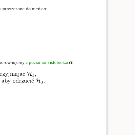
ą upraszczane do median:
 porównujemy z
poziomem istotności
: