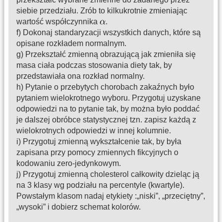
siebie przedziału. Zrób to kilkukrotnie zmieniając
wartość współczynnika
.
f) Dokonaj standaryzacji wszystkich danych, które są
opisane rozkładem normalnym.
g) Przekształć zmienną obrazującą jak zmieniła się
masa ciała podczas stosowania diety tak, by
przedstawiała ona rozkład normalny.
h) Pytanie o przebytych chorobach zakaźnych było
pytaniem wielokrotnego wyboru. Przygotuj uzyskane
odpowiedzi na to pytanie tak, by można było poddać
je dalszej obróbce statystycznej tzn. zapisz każdą z
wielokrotnych odpowiedzi w innej kolumnie.
i) Przygotuj zmienną wykształcenie tak, by była
zapisana przy pomocy zmiennych fikcyjnych o
kodowaniu zero-jedynkowym.
j) Przygotuj zmienną cholesterol całkowity dzieląc ją
na 3 klasy wg podziału na percentyle (kwartyle).
Powstałym klasom nadaj etykiety :„niski”, „przeciętny”,
„wysoki” i dobierz schemat kolorów.