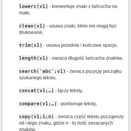
lowerc(v1)
- konwertuje znaki z łańcucha na
małe,
clean(v1)
- usuwa znaki, które nie mogą być
drukowane,
trim(v1)
- usuwa przednie i końcowe spacje,
length(v1)
- zwraca długość łańcucha znaków,
search('abc';v1)
- zwraca pozycję początku
szukanego tekstu,
concat(v1;…)
- łączy teksty,
compare(v1;…)
- porównuje teksty,
copy(v1;i;n)
- zwraca część tekstu począwszy
od i-tego znaku, gdzie n - to ilość zwracanych
znaków,