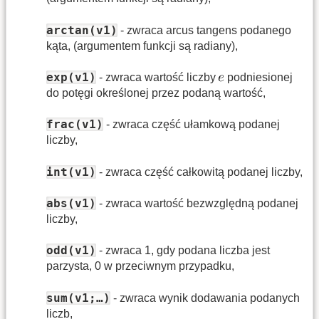
arctan(v1)
- zwraca arcus tangens podanego
kąta, (argumentem funkcji są radiany),
exp(v1)
- zwraca wartość liczby
podniesionej
do potęgi określonej przez podaną wartość,
frac(v1)
- zwraca część ułamkową podanej
liczby,
int(v1)
- zwraca część całkowitą podanej liczby,
abs(v1)
- zwraca wartość bezwzględną podanej
liczby,
odd(v1)
- zwraca 1, gdy podana liczba jest
parzysta, 0 w przeciwnym przypadku,
sum(v1;…)
- zwraca wynik dodawania podanych
liczb,